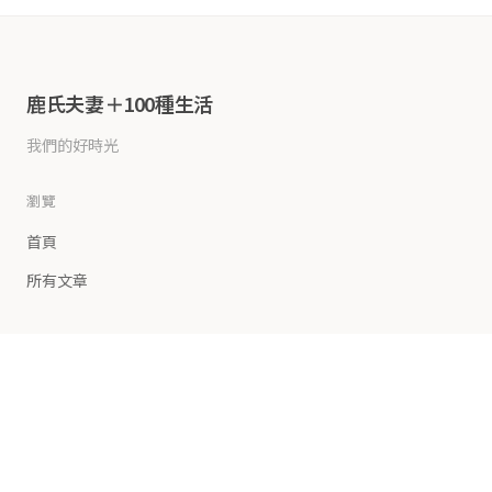
鹿氏夫妻＋100種生活
我們的好時光
瀏覽
首頁
所有文章
連結
首頁
美食筆記
生活體驗