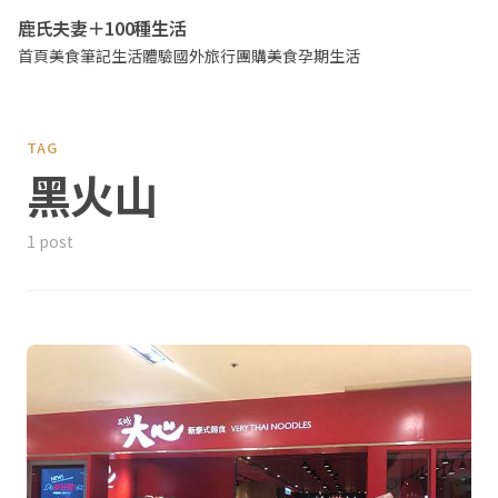
鹿氏夫妻＋100種生活
首頁
美食筆記
生活體驗
國外旅行
團購美食
孕期生活
TAG
黑火山
1 post