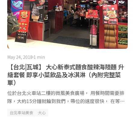
May 24, 2018
1 min
【台北|瓦城】 大心新泰式麵食酸辣海陸麵 升
級套餐 即享小菜飲品及冰淇淋（內附完整菜
單）
位於台北火車站二樓的微風美食廣場， 用餐時間需要排
隊，大約15分鐘就輪到我們，帶位的速度很快， 在等待
時服務小姐會先給您菜單，也可以順便點餐 新品的菜
台北車站美食
大心
單， 啾心小蝦餅$159 泰好翅 蝦醬雞翅＄70 但是我們第
一次前來，怕吃不完，所以想先點招牌就好 大心的麵的
口味有五種,如果不喜歡酸辣的湯頭，可以選澤咖哩口