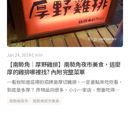
Jan 24, 2019
1 min
【南勢角｜厚野雞排】南勢角夜市美食，這麼
厚的雞排哪裡找? 內附完整菜單
一看就知道這裡的招牌是厚切雞排，一定要點來吃吃看，
到底是多厚？ 炸物品向很多，小小一家店，想要吃得幾
乎都有 南勢角的厚野雞排，這一家店，我發現他很久
南勢角夜市
南勢角夜市美食
了，但是每次想吃的時候剛好沒有開， 所以今天剛好看
到有開，就趕快來買了，我印象中，鹹酥雞都是開在晚
上，白天的時候好像都沒有， 芋泥地瓜球$30，玉米布丁
酥$20，價位都滿平價的 雞排可以先打電話，我們是星期