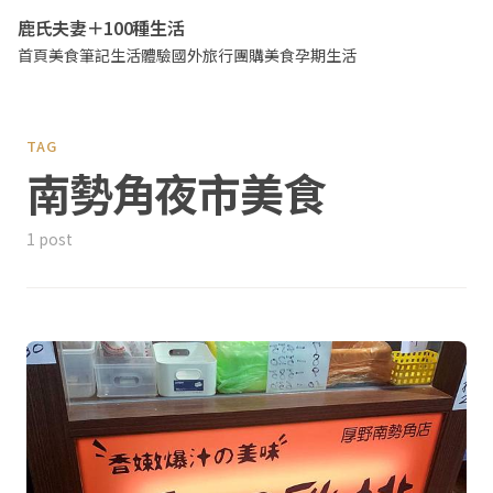
鹿氏夫妻＋100種生活
首頁
美食筆記
生活體驗
國外旅行
團購美食
孕期生活
TAG
南勢角夜市美食
1 post